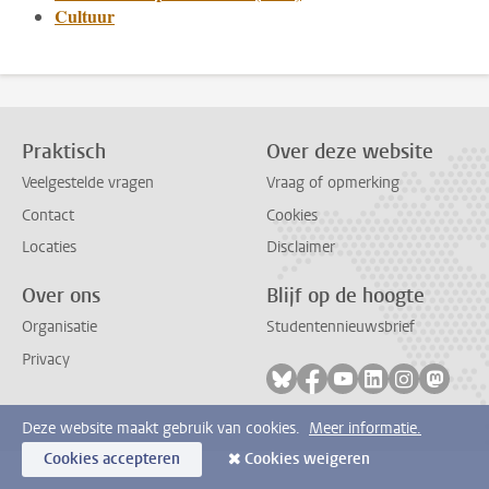
Cultuur
Praktisch
Over deze website
Veelgestelde vragen
Vraag of opmerking
Contact
Cookies
Locaties
Disclaimer
Over ons
Blijf op de hoogte
Organisatie
Studentennieuwsbrief
Privacy
Volg ons op bluesky
Volg ons op facebook
Volg ons op youtub
Volg ons op li
Volg ons o
Volg 
Deze website maakt gebruik van cookies.
Meer informatie.
Cookies accepteren
Cookies weigeren