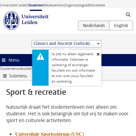
Ga direct naar de inhoud
Universiteit Leiden
Studenten
Medewerkers
Organisatiegids
Bibliotheek
Classics and Ancient Civilizations (MA)
Je ziet nu alleen algemene
informatie. Selecteer je
Menu
opleiding of exchange-
Studentenwebsite
Naast je studie
Sport & recreatie
faculteit om ook informatie
Submenu
te zien over jouw faculteit
en opleiding.
Sport & recreatie
Natuurlijk draait het studentenleven niet alleen om
studeren. Het is ook belangrijk om tijd vrij te maken voor
sport en culturele activiteiten.
Universitair Sportcentrum (USC)