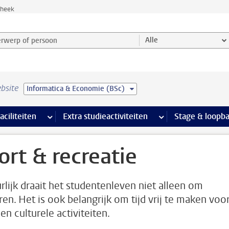
theek
werp of persoon en selecteer categorie
Alle
bsite
Informatica & Economie (BSc)
Ondersteuning pagina’s
aciliteiten
meer Faciliteiten pagina’s
Extra studieactiviteiten
meer Extra studieact
Stage & loopb
ort & recreatie
rlijk draait het studentenleven niet alleen om
ren. Het is ook belangrijk om tijd vrij te maken voo
en culturele activiteiten.