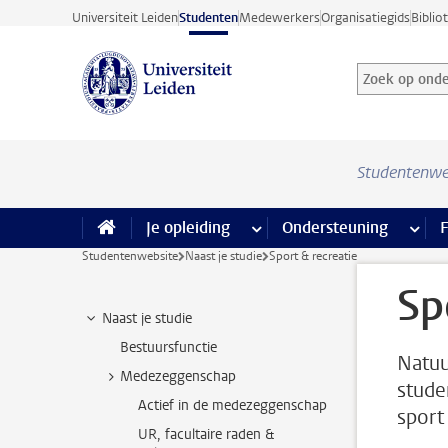
Ga direct naar de inhoud
Universiteit Leiden
Studenten
Medewerkers
Organisatiegids
Biblio
Zoek op onder
Zoekterm
Studentenwe
Je opleiding
meer Je opleiding pagina’s
Ondersteuning
meer 
F
Studentenwebsite
Naast je studie
Sport & recreatie
Sp
Naast je studie
Bestuursfunctie
Natuu
Medezeggenschap
stude
Actief in de medezeggenschap
sport 
UR, facultaire raden &