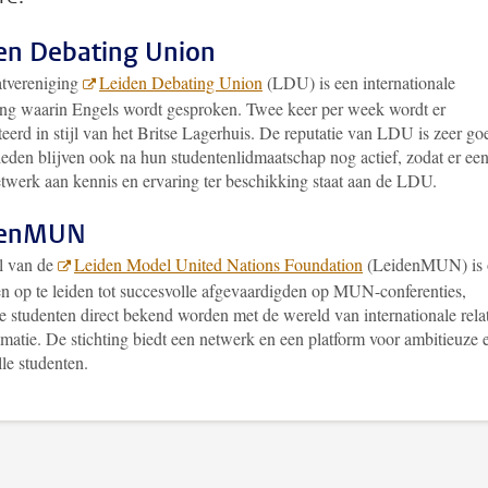
en Debating Union
tvereniging
Leiden Debating Union
(LDU) is een internationale
ing waarin Engels wordt gesproken. Twee keer per week wordt er
eerd in stijl van het Britse Lagerhuis. De reputatie van LDU is zeer go
leden blijven ook na hun studentenlidmaatschap nog actief, zodat er ee
etwerk aan kennis en ervaring ter beschikking staat aan de LDU.
denMUN
l van de
Leiden Model United Nations Foundation
(LeidenMUN) is
en op te leiden tot succesvolle afgevaardigden op MUN-conferenties,
 studenten direct bekend worden met de wereld van internationale relat
matie. De stichting biedt een netwerk en een platform voor ambitieuze 
lle studenten.