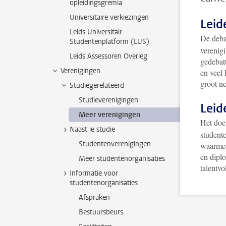
opleidingsgremia
Universitaire verkiezingen
Leid
Leids Universitair
De deba
Studentenplatform (LUS)
verenig
Leids Assessoren Overleg
gedebatt
Verenigingen
en veel 
groot n
Studiegerelateerd
Studieverenigingen
Lei
Meer verenigingen
Het doe
Naast je studie
student
Studentenverenigingen
waarmee
en diplo
Meer studentenorganisaties
talentvo
Informatie voor
studentenorganisaties
Afspraken
Bestuursbeurs