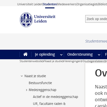
Ga direct naar de inhoud
Universiteit Leiden
Studenten
Medewerkers
Organisatiegids
Biblio
Zoek op onder
Zoekterm
Studentenwe
Je opleiding
meer Je opleiding pagina’s
Ondersteuning
meer 
F
Studentenwebsite
Naast je studie
Verenigingen
Studiegerelateerd
Ov
Naast je studie
Bestuursfunctie
Naast
Medezeggenschap
ook n
Actief in de medezeggenschap
ontwi
UR, facultaire raden &
carriè