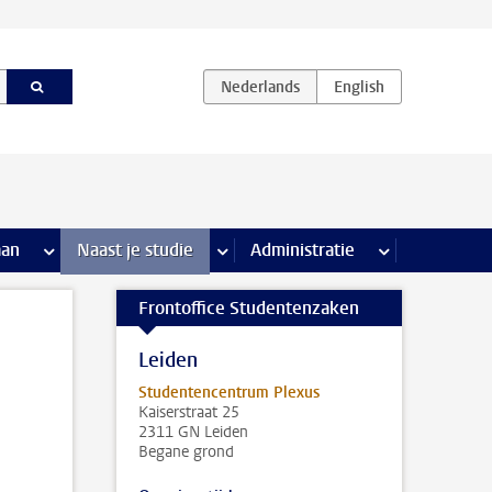
iviteiten pagina’s
aan
meer Stage & loopbaan pagina’s
Naast je studie
meer Naast je studie pagina’s
Administratie
meer Administr
Frontoffice Studentenzaken
Leiden
Studentencentrum Plexus
Kaiserstraat 25
2311 GN Leiden
Begane grond