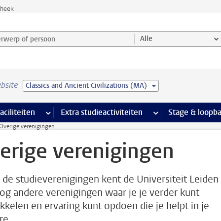
theek
werp of persoon en selecteer categorie
Alle
bsite
Classics and Ancient Civilizations (MA)
Ondersteuning pagina’s
aciliteiten
meer Faciliteiten pagina’s
Extra studieactiviteiten
meer Extra studieact
Stage & loopb
Overige verenigingen
erige verenigingen
 de studieverenigingen kent de Universiteit Leiden
og andere verenigingen waar je je verder kunt
kkelen en ervaring kunt opdoen die je helpt in je
re.