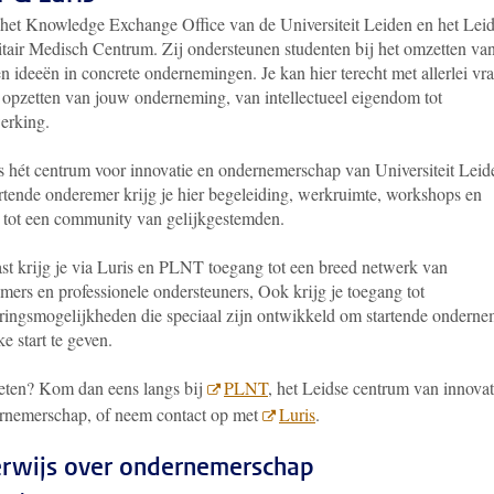
s het Knowledge Exchange Office van de Universiteit Leiden en het Lei
itair Medisch Centrum. Zij ondersteunen studenten bij het omzetten va
n ideeën in concrete ondernemingen. Je kan hier terecht met allerlei vr
t opzetten van jouw onderneming, van intellectueel eigendom tot
erking.
 hét centrum voor innovatie en ondernemerschap van Universiteit Leid
rtende onderemer krijg je hier begeleiding, werkruimte, workshops en
 tot een community van gelijkgestemden.
st krijg je via Luris en PLNT toegang tot een breed netwerk van
mers en professionele ondersteuners, Ook krijg je toegang tot
eringsmogelijkheden die speciaal zijn ontwikkeld om startende onderne
ke start te geven.
ten? Kom dan eens langs bij
PLNT
, het Leidse centrum van innovat
rnemerschap, of neem contact op met
Luris
.
rwijs over ondernemerschap