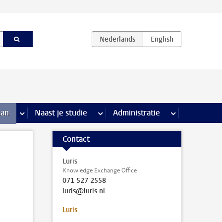
iviteiten pagina’s
aan
meer Stage & loopbaan pagina’s
Naast je studie
meer Naast je studie pagina’s
Administratie
meer Administr
Contact
Luris
Knowledge Exchange Office
071 527 2558
luris@luris.nl
Luris