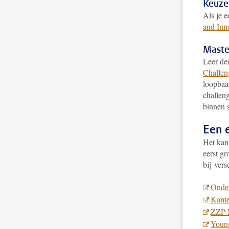
Keuze
Als je 
and Inn
Maste
Leer de
Challen
loopbaa
challen
binnen s
Een e
Het kan 
eerst gr
bij vers
Onde
Kame
ZZP-
Young