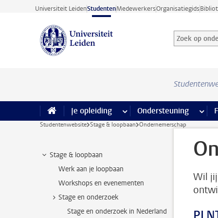
Ga direct naar de inhoud
Universiteit Leiden
Studenten
Medewerkers
Organisatiegids
Biblio
Zoek op onder
Zoekterm
Studentenwe
Je opleiding
meer Je opleiding pagina’s
Ondersteuning
meer 
F
Studentenwebsite
Stage & loopbaan
Ondernemerschap
On
Stage & loopbaan
Werk aan je loopbaan
Wil j
Workshops en evenementen
ontwi
Stage en onderzoek
Stage en onderzoek in Nederland
PLNT