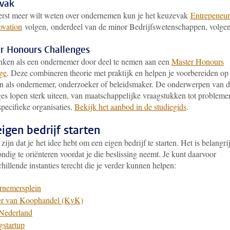
vak
eerst meer wilt weten over ondernemen kun je het keuzevak
Entrepeneur
ovation
volgen, onderdeel van de minor Bedrijfswetenschappen, volgen
r Honours Challenges
nken als een ondernemer door deel te nemen aan een
Master Honours
ge
. Deze combineren theorie met praktijk en helpen je voorbereiden op
n als ondernemer, onderzoeker of beleidsmaker. De onderwerpen van 
ges lopen sterk uiteen, van maatschappelijke vraagstukken tot probleme
pecifieke organisaties.
Bekijk het aanbod in de studiegids
.
igen bedrijf starten
zijn dat je het idee hebt om een eigen bedrijf te starten. Het is belangrij
ondig te oriënteren voordat je die beslissing neemt. Je kunt daarvoor
chillende instanties terecht die je verder kunnen helpen:
rnemersplein
r van Koophandel (KvK)
Nederland
startup