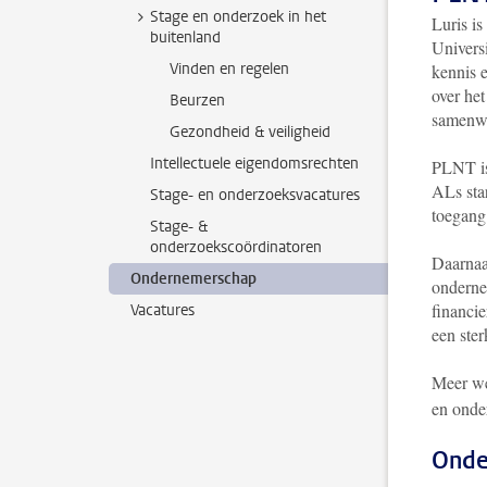
Stage en onderzoek in het
Luris i
buitenland
Univers
Vinden en regelen
kennis e
over he
Beurzen
samenw
Gezondheid & veiligheid
Intellectuele eigendomsrechten
PLNT is
ALs sta
Stage- en onderzoeksvacatures
toegang
Stage- &
onderzoekscoördinatoren
Daarnaa
Ondernemerschap
onderne
financi
Vacatures
een ster
Meer we
en onde
Onde