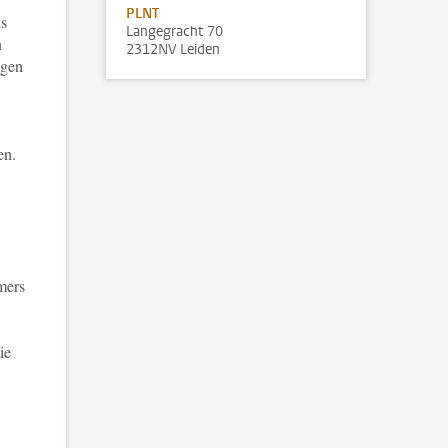
PLNT
ds
Langegracht 70
n
2312NV Leiden
agen
en.
mers
ie