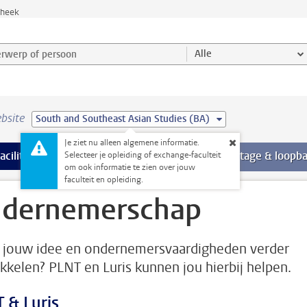
theek
werp of persoon en selecteer categorie
Alle
bsite
South and Southeast Asian Studies (BA)
Je ziet nu alleen algemene informatie.
Ondersteuning pagina’s
aciliteiten
meer Faciliteiten pagina’s
Extra studieactiviteiten
meer Extra studieact
Stage & loopb
Selecteer je opleiding of exchange-faculteit
om ook informatie te zien over jouw
faculteit en opleiding.
dernemerschap
ij jouw idee en ondernemersvaardigheden verder
kkelen? PLNT en Luris kunnen jou hierbij helpen.
 & Luris