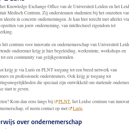
s het Knowledge Exchange Office van de Universiteit Leiden en het Lei
itair Medisch Centrum. Zij ondersteunen studenten bij het omzetten va
n ideeën in concrete ondernemingen. Je kan hier terecht met allerlei vr
t opzetten van jouw onderneming, van intellectueel eigendom tot
erking.
 hét centrum voor innovatie en ondernemerschap van Universiteit Leid
rtende onderemer krijg je hier begeleiding, werkruimte, workshops en
 tot een community van gelijkgestemden.
st krijg je via Luris en PLNT toegang tot een breed netwerk van
mers en professionele ondersteuners, Ook krijg je toegang tot
eringsmogelijkheden die speciaal zijn ontwikkeld om startende onderne
ke start te geven.
ten? Kom dan eens langs bij
PLNT
, het Leidse centrum van innovat
rnemerschap, of neem contact op met
Luris
.
rwijs over ondernemerschap