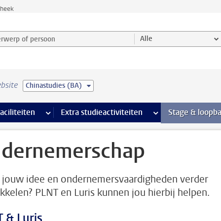
theek
werp of persoon en selecteer categorie
Alle
bsite
Chinastudies (BA)
Ondersteuning pagina’s
aciliteiten
meer Faciliteiten pagina’s
Extra studieactiviteiten
meer Extra studieact
Stage & loopb
dernemerschap
ij jouw idee en ondernemersvaardigheden verder
kkelen? PLNT en Luris kunnen jou hierbij helpen.
 & Luris