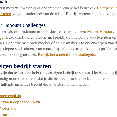
vak
eerst meer wilt weten over ondernemen kun je het keuzevak
Entrepeneur
ovation
volgen, onderdeel van de minor Bedrijfswetenschappen, volgen
r Honours Challenges
nken als een ondernemer door deel te nemen aan een
Master Honours
ge
. Deze combineren theorie met praktijk en helpen je voorbereiden op
n als ondernemer, onderzoeker of beleidsmaker. De onderwerpen van 
ges lopen sterk uiteen, van maatschappelijke vraagstukken tot probleme
pecifieke organisaties.
Bekijk het aanbod in de studiegids
.
igen bedrijf starten
zijn dat je het idee hebt om een eigen bedrijf te starten. Het is belangrij
ondig te oriënteren voordat je die beslissing neemt. Je kunt daarvoor
chillende instanties terecht die je verder kunnen helpen:
rnemersplein
r van Koophandel (KvK)
Nederland
startup