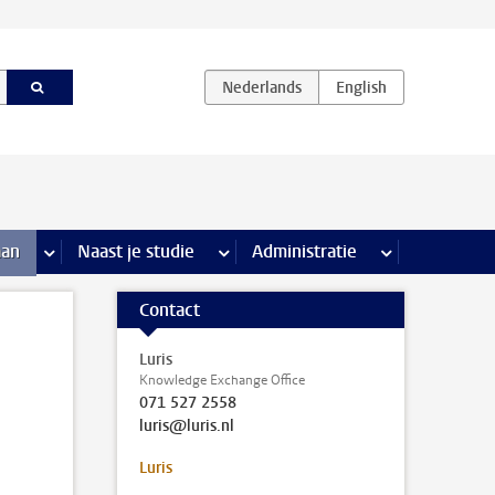
iviteiten pagina’s
aan
meer Stage & loopbaan pagina’s
Naast je studie
meer Naast je studie pagina’s
Administratie
meer Administr
Contact
Luris
Knowledge Exchange Office
071 527 2558
luris@luris.nl
Luris