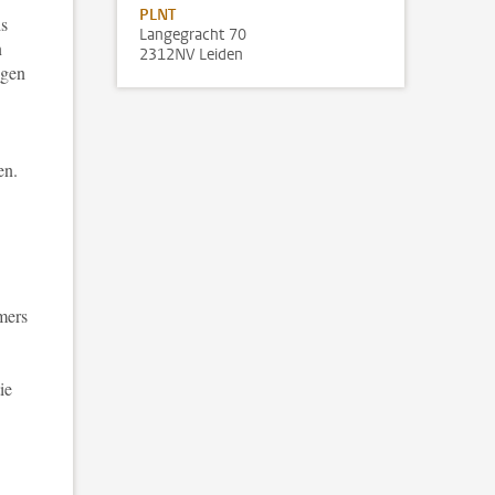
PLNT
ds
Langegracht 70
n
2312NV Leiden
agen
en.
mers
ie