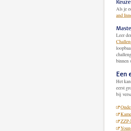
Keuze
Als je 
and Inn
Maste
Leer de
Challen
loopbaa
challen
binnen s
Een e
Het kan 
eerst gr
bij vers
Onde
Kame
ZZP-
Young