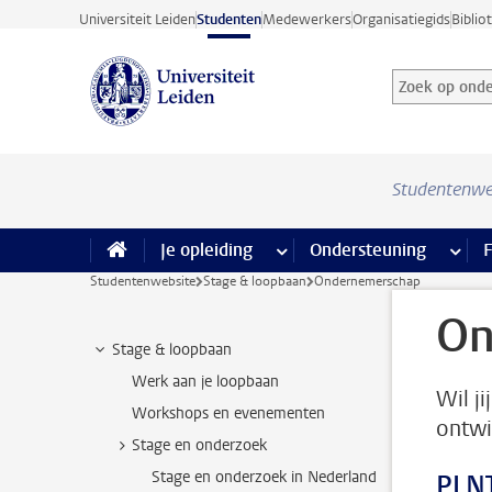
Ga direct naar de inhoud
Universiteit Leiden
Studenten
Medewerkers
Organisatiegids
Biblio
Zoek op onder
Zoekterm
Studentenwe
Je opleiding
meer Je opleiding pagina’s
Ondersteuning
meer 
F
Studentenwebsite
Stage & loopbaan
Ondernemerschap
On
Stage & loopbaan
Werk aan je loopbaan
Wil j
Workshops en evenementen
ontwi
Stage en onderzoek
Stage en onderzoek in Nederland
PLNT