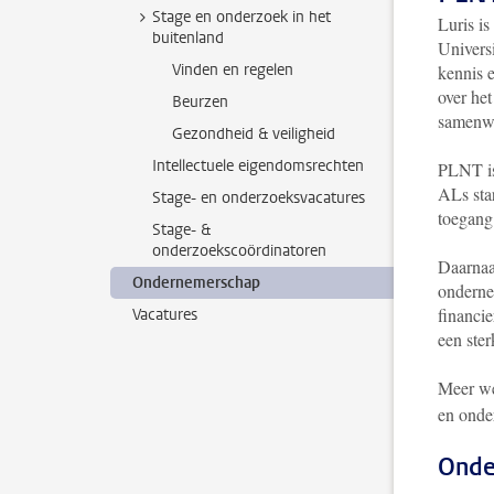
Stage en onderzoek in het
Luris i
buitenland
Univers
Vinden en regelen
kennis e
over he
Beurzen
samenw
Gezondheid & veiligheid
Intellectuele eigendomsrechten
PLNT is
ALs sta
Stage- en onderzoeksvacatures
toegang
Stage- &
onderzoekscoördinatoren
Daarnaa
Ondernemerschap
onderne
financi
Vacatures
een ster
Meer we
en onde
Onde