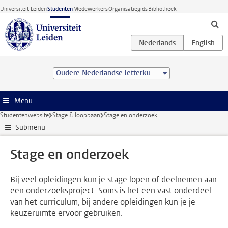
Ga direct naar de inhoud
Universiteit Leiden
Studenten
Medewerkers
Organisatiegids
Bibliotheek
Oudere Nederlandse letterkunde (MA)
Menu
Studentenwebsite
Stage & loopbaan
Stage en onderzoek
Submenu
Stage en onderzoek
Bij veel opleidingen kun je stage lopen of deelnemen aan
een onderzoeksproject. Soms is het een vast onderdeel
van het curriculum, bij andere opleidingen kun je je
keuzeruimte ervoor gebruiken.