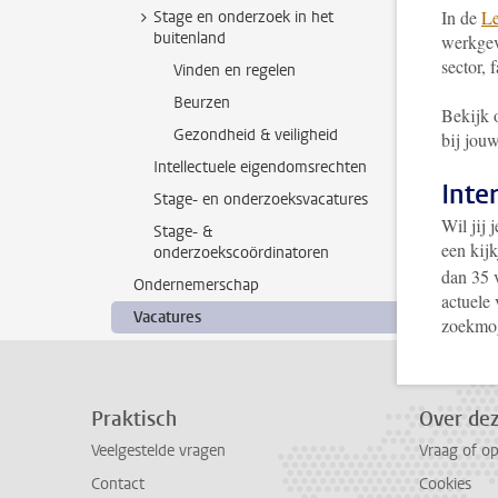
In de
Le
Stage en onderzoek in het
buitenland
werkgev
sector, f
Vinden en regelen
Beurzen
Bekijk o
Gezondheid & veiligheid
bij jouw
Intellectuele eigendomsrechten
Inte
Stage- en onderzoeksvacatures
Wil jij 
Stage- &
een kij
onderzoekscoördinatoren
dan 35 
Ondernemerschap
actuele
Vacatures
zoekmog
Praktisch
Over de
Veelgestelde vragen
Vraag of o
Contact
Cookies