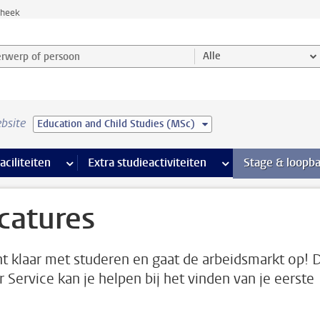
theek
werp of persoon en selecteer categorie
Alle
bsite
Education and Child Studies (MSc)
Ondersteuning pagina’s
aciliteiten
meer Faciliteiten pagina’s
Extra studieactiviteiten
meer Extra studieact
Stage & loopb
catures
nt klaar met studeren en gaat de arbeidsmarkt op! 
r Service kan je helpen bij het vinden van je eerste