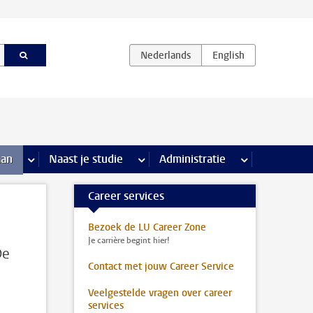
iviteiten pagina’s
aan
meer Stage & loopbaan pagina’s
Naast je studie
meer Naast je studie pagina’s
Administratie
meer Administr
Career services
Bezoek de LU Career Zone
Je carrière begint hier!
De
Contact met jouw Career Service
Veelgestelde vragen over career
services