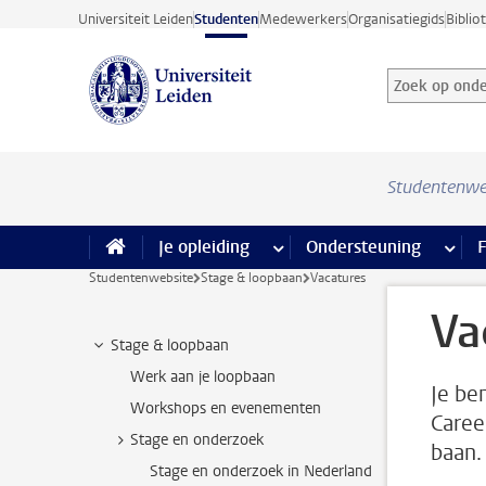
Ga direct naar de inhoud
Universiteit Leiden
Studenten
Medewerkers
Organisatiegids
Biblio
Zoek op onder
Zoekterm
Studentenwe
Je opleiding
meer Je opleiding pagina’s
Ondersteuning
meer 
F
Studentenwebsite
Stage & loopbaan
Vacatures
Va
Stage & loopbaan
Werk aan je loopbaan
Je be
Workshops en evenementen
Caree
Stage en onderzoek
baan.
Stage en onderzoek in Nederland