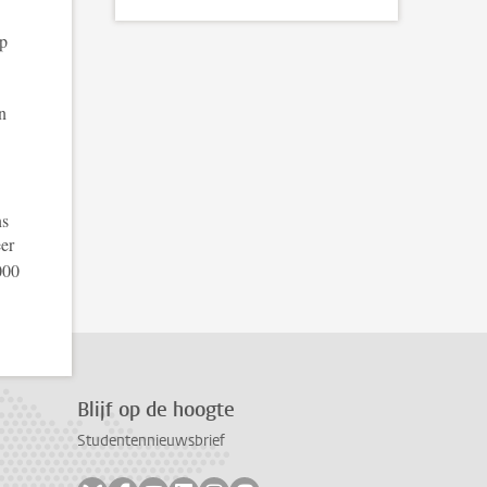
op
n
ns
eer
000
Blijf op de hoogte
Studentennieuwsbrief