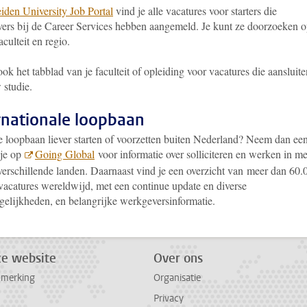
iden University Job Portal
vind je alle vacatures voor starters die
ers bij de Career Services hebben aangemeld. Je kunt ze doorzoeken 
aculteit en regio.
ok het tabblad van je faculteit of opleiding voor vacatures die aansluite
 studie.
rnationale loopbaan
je loopbaan liever starten of voorzetten buiten Nederland? Neem dan ee
kje op
Going Global
voor informatie over solliciteren en werken in m
verschillende landen. Daarnaast vind je een overzicht van meer dan 60.
 vacatures wereldwijd, met een continue update en diverse
elijkheden, en belangrijke werkgeversinformatie.
ze website
Over ons
pmerking
Organisatie
Privacy