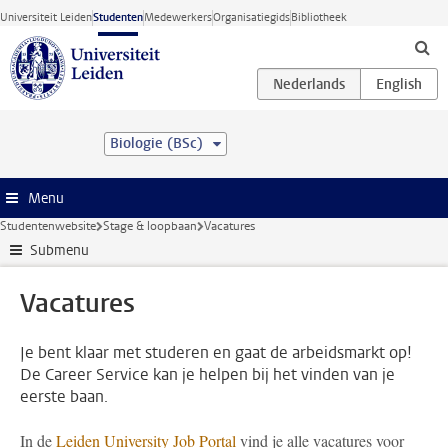
Ga direct naar de inhoud
Universiteit Leiden
Studenten
Medewerkers
Organisatiegids
Bibliotheek
Biologie (BSc)
Menu
Studentenwebsite
Stage & loopbaan
Vacatures
Submenu
Vacatures
Je bent klaar met studeren en gaat de arbeidsmarkt op!
De Career Service kan je helpen bij het vinden van je
eerste baan.
In de
Leiden University Job Portal
vind je alle vacatures voor