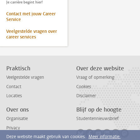
Je carrière begint hier!
Contact met jouw Career
Service
Veelgestelde vragen over
career services
Praktisch
Over deze website
Veelgestelde vragen
Vraag of opmerking
Contact
Cookies
Locaties
Disclaimer
Over ons
Blijf op de hoogte
Organisatie
Studentennieuwsbrief
Privacy
Volg ons op bluesky
Volg ons op facebook
Volg ons op youtub
Volg ons op li
Volg ons o
Volg 
Deze website maakt gebruik van cookies.
Meer informatie.