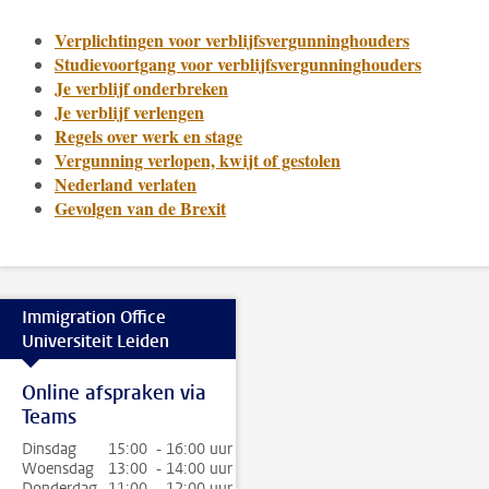
Verplichtingen voor verblijfsvergunninghouders
Studievoortgang voor verblijfsvergunninghouders
Je verblijf onderbreken
Je verblijf verlengen
Regels over werk en stage
Vergunning verlopen, kwijt of gestolen
Nederland verlaten
Gevolgen van de Brexit
Immigration Office
Universiteit Leiden
Online afspraken via
Teams
Dinsdag
15:00 - 16:00 uur
Woensdag
13:00 - 14:00 uur
Donderdag
11:00 - 12:00 uur