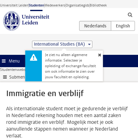
Ga direct naar de inhoud
Universiteit Leiden
Studenten
Medewerkers
Organisatiegids
Bibliotheek
International Studies (BA)
Je ziet nu alleen algemene
informatie. Selecteer je
Menu
opleiding of exchange-faculteit
Studentenwebsite
Administratie
Immigratie en verblijf
om ook informatie te zien over
Submenu
jouw faculteit en opleiding.
Immigratie en verblijf
Als internationale student moet je gedurende je verblijf
in Nederland rekening houden met een aantal zaken
rond immigratie en verblijf. Mogelijk moet je ook
aanvullende stappen nemen wanneer je Nederland
verlaat.