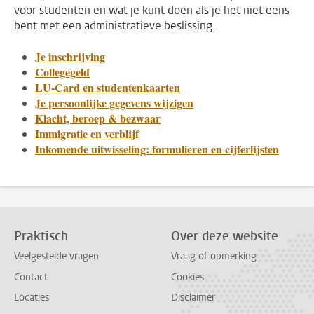
voor studenten en wat je kunt doen als je het niet eens
bent met een administratieve beslissing.
Je inschrijving
Collegegeld
LU-Card en studentenkaarten
Je persoonlijke gegevens wijzigen
Klacht, beroep & bezwaar
Immigratie en verblijf
Inkomende uitwisseling: formulieren en cijferlijsten
Praktisch
Over deze website
Veelgestelde vragen
Vraag of opmerking
Contact
Cookies
Locaties
Disclaimer