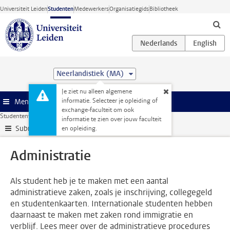
Ga direct naar de inhoud
Universiteit Leiden
Studenten
Medewerkers
Organisatiegids
Bibliotheek
Neerlandistiek (MA)
Je ziet nu alleen algemene
informatie. Selecteer je opleiding of
Menu
exchange-faculteit om ook
Studentenwebsite
Administratie
informatie te zien over jouw faculteit
Submenu
en opleiding.
Administratie
Als student heb je te maken met een aantal
administratieve zaken, zoals je inschrijving, collegegeld
en studentenkaarten. Internationale studenten hebben
daarnaast te maken met zaken rond immigratie en
verblijf. Lees meer over de administratieve procedures