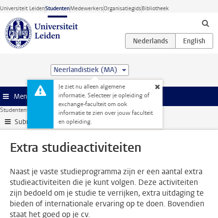
Ga direct naar de inhoud
Universiteit Leiden
Studenten
Medewerkers
Organisatiegids
Bibliotheek
Neerlandistiek (MA)
Je ziet nu alleen algemene
informatie. Selecteer je opleiding of
Menu
exchange-faculteit om ook
Studentenwebsite
Extra studieactiviteiten
informatie te zien over jouw faculteit
Submenu
en opleiding.
Extra studieactiviteiten
Naast je vaste studieprogramma zijn er een aantal extra
studieactiviteiten die je kunt volgen. Deze activiteiten
zijn bedoeld om je studie te verrijken, extra uitdaging te
bieden of internationale ervaring op te doen. Bovendien
staat het goed op je cv.