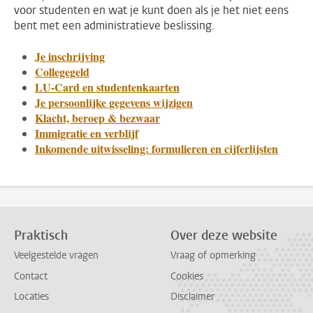
voor studenten en wat je kunt doen als je het niet eens
bent met een administratieve beslissing.
Je inschrijving
Collegegeld
LU-Card en studentenkaarten
Je persoonlijke gegevens wijzigen
Klacht, beroep & bezwaar
Immigratie en verblijf
Inkomende uitwisseling: formulieren en cijferlijsten
Praktisch
Over deze website
Veelgestelde vragen
Vraag of opmerking
Contact
Cookies
Locaties
Disclaimer