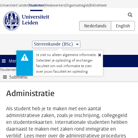
Ga direct naar de inhoud
Universiteit Leiden
Studenten
Medewerkers
Organisatiegids
Bibliotheek
Sterrenkunde (BSc)
Je ziet nu alleen algemene informatie.
Selecteer je opleiding of exchange-
Menu
faculteit om ook informatie te zien
Studentenwebsite
Administratie
over jouw faculteit en opleiding.
Submenu
Administratie
Als student heb je te maken met een aantal
administratieve zaken, zoals je inschrijving, collegegeld
en studentenkaarten. Internationale studenten hebben
daarnaast te maken met zaken rond immigratie en
verblijf. Lees meer over de administratieve procedures