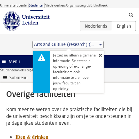
Ga direct naar de inhoud
Universiteit Leiden
Studenten
Medewerkers
Organisatiegids
Bibliotheek
Arts and Culture (research) (MA)
Je ziet nu alleen algemene
informatie. Selecteer je
Menu
opleiding of exchange-
Studentenwebsite
Faciliteiten
Overige faciliteiten
faculteit om ook
Submenu
informatie te zien over
jouw faculteit en
opleiding.
Overige faciliteiten
Kom meer te weten over de praktische faciliteiten die bij
de universiteit beschikbaar zijn om je te ondersteunen in
je dagelijkse studentenleven.
Eten & drinken