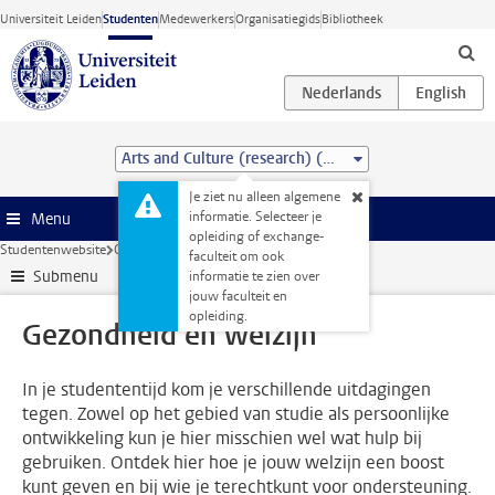
Ga direct naar de inhoud
Universiteit Leiden
Studenten
Medewerkers
Organisatiegids
Bibliotheek
Arts and Culture (research) (MA)
Je ziet nu alleen algemene
informatie. Selecteer je
Menu
opleiding of exchange-
Studentenwebsite
Ondersteuning
Gezondheid en welzijn
faculteit om ook
Submenu
informatie te zien over
jouw faculteit en
opleiding.
Gezondheid en welzijn
In je studententijd kom je verschillende uitdagingen
tegen. Zowel op het gebied van studie als persoonlijke
ontwikkeling kun je hier misschien wel wat hulp bij
gebruiken. Ontdek hier hoe je jouw welzijn een boost
kunt geven en bij wie je terechtkunt voor ondersteuning.