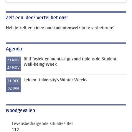
Zelf een idee? Vertel het ons!
Heb je zelf een idee om studentenwelzijn te verbeteren?
Agenda
Blijf fysiek en mentaal gezond tijdens de Student
23
NOV
Well-being Week
27
NOV
Leiden University's Winter Weeks
21
DEC
02
JAN
Noodgevallen
Levensbedreigende situatie? Bel
112