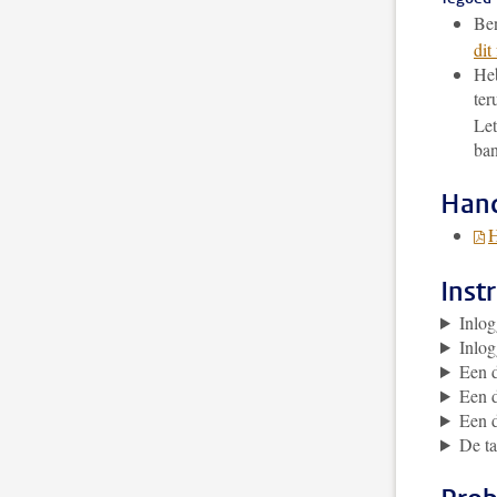
Ben
dit
Heb
ter
Let
ban
Hand
H
Inst
Inlo
Inlo
Een 
Een 
Een 
De ta