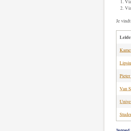
Via
Vi
Je vindt
Leid
Kamer
Lipsi
Pieter
Van S
Univer
Stude
Tegoed 