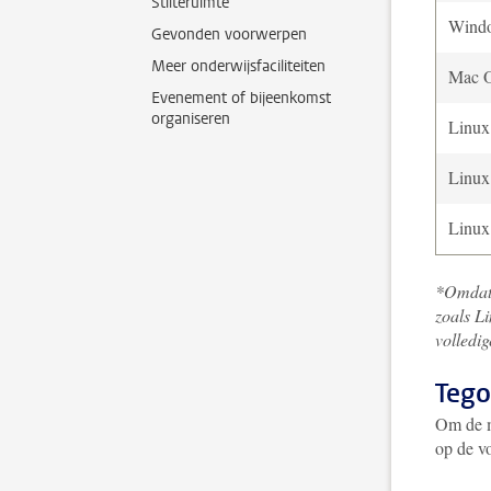
Stilteruimte
Wind
Gevonden voorwerpen
Meer onderwijsfaciliteiten
Mac 
Evenement of bijeenkomst
organiseren
Linux
Linux
Linux
*Omdat 
zoals L
volledig
Teg
Om de m
op de v