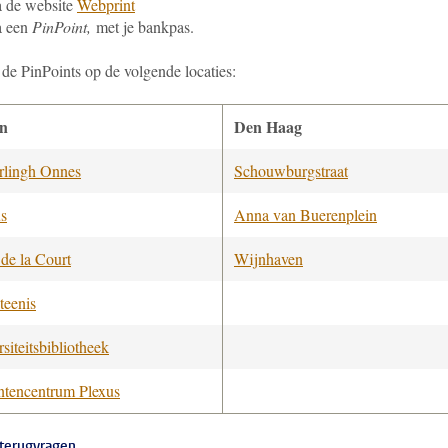
 de website
Webprint
a een
PinPoint,
met je bankpas.
 de PinPoints op de volgende locaties:
en
Den Haag
lingh Onnes
Schouwburgstraat
us
Anna van Buerenplein
 de la Court
Wijnhaven
teenis
siteitsbibliotheek
ntencentrum Plexus
terugvragen