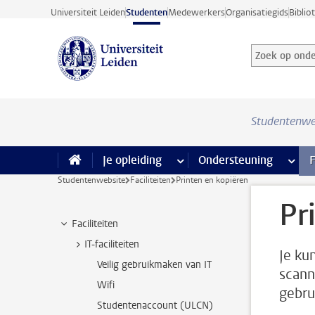
Ga direct naar de inhoud
Universiteit Leiden
Studenten
Medewerkers
Organisatiegids
Biblio
Zoek op onder
Zoekterm
Studentenwe
Je opleiding
meer Je opleiding pagina’s
Ondersteuning
meer 
F
Studentenwebsite
Faciliteiten
Printen en kopiëren
Pr
Faciliteiten
IT-faciliteiten
Je ku
Veilig gebruikmaken van IT
scann
Wifi
gebru
Studentenaccount (ULCN)