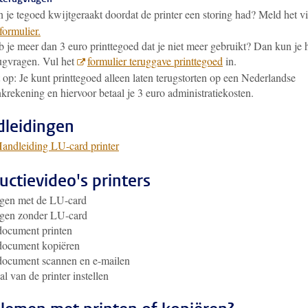
 je tegoed kwijtgeraakt doordat de printer een storing had? Meld het v
 formulier.
 je meer dan 3 euro printtegoed dat je niet meer gebruikt? Dan kun je 
ugvragen. Vul het
formulier teruggave printtegoed
in
.
 op: Je kunt printtegoed alleen laten terugstorten op een Nederlandse
krekening en hiervoor betaal je 3 euro administratiekosten.
leidingen
andleiding LU-card printer
ructievideo's printers
ggen met de LU-card
ggen zonder LU-card
document printen
document kopiëren
document scannen en e-mailen
al van de printer instellen