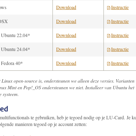
ows
Download
Instructie
OSX
Download
Instructie
 Ubuntu 22.04*
Download
Instructie
 Ubuntu 24.04*
Download
Instructie
 Fedora 40*
Download
Instructie
Linux open-source is, ondersteunen we alleen deze versies. Varianten
inux Mint en Pop!_OS ondersteunen we niet. Installeer van Ubuntu het
e systeem.
oed
ultifunctionals te gebruiken, heb je tegoed nodig op je LU-Card. Je k
olgende manieren tegoed op je account zetten: