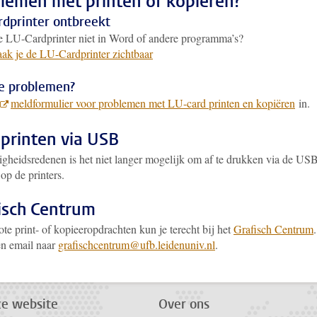
lemen met printen of kopiëren?
rdprinter ontbreekt
de LU-Cardprinter niet in Word of andere programma’s?
ak je de LU-Cardprinter zichtbaar
e problemen?
meldformulier voor problemen met LU-card printen en kopiëren
in.
 printen via USB
igheidsredenen is het niet langer mogelijk om af te drukken via de US
op de printers.
isch Centrum
te print- of kopieeropdrachten kun je terecht bij het
Grafisch Centrum
.
en email naar
grafischcentrum@ufb.leidenuniv.nl
.
ze website
Over ons