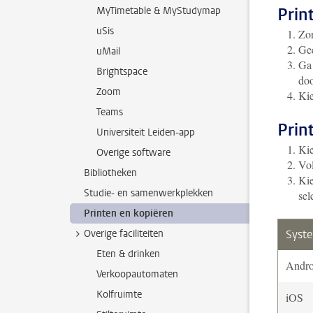
Prin
MyTimetable & MyStudymap
uSis
Zor
Gee
uMail
Ga 
Brightspace
doo
Zoom
Kie
Teams
Prin
Universiteit Leiden-app
Kie
Overige software
Vol
Bibliotheken
Kie
Studie- en samenwerkplekken
sel
Printen en kopiëren
Overige faciliteiten
Syst
Eten & drinken
Andro
Verkoopautomaten
Kolfruimte
iOS