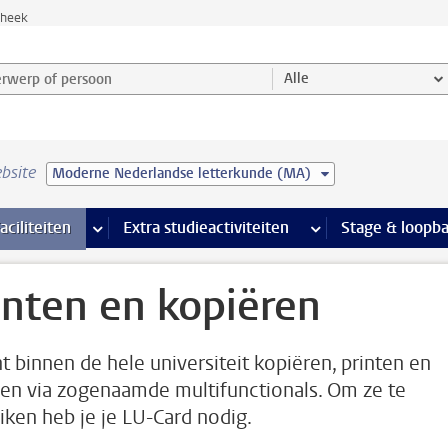
theek
werp of persoon en selecteer categorie
Alle
bsite
Moderne Nederlandse letterkunde (MA)
Ondersteuning pagina’s
aciliteiten
meer Faciliteiten pagina’s
Extra studieactiviteiten
meer Extra studieact
Stage & loopb
inten en kopiëren
nt binnen de hele universiteit kopiëren, printen en
en via zogenaamde multifunctionals. Om ze te
iken heb je je LU-Card nodig.