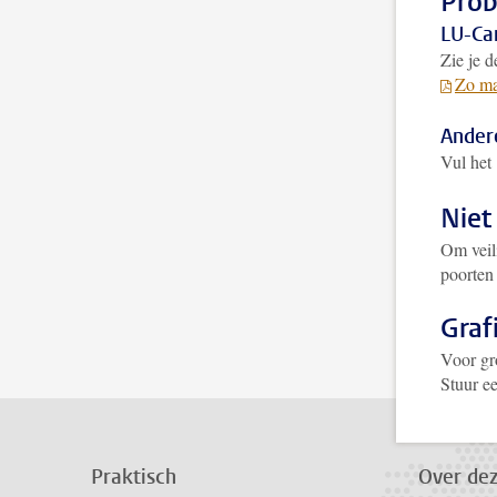
Prob
LU-Ca
Zie je 
Zo ma
Ander
Vul het
Niet
Om veil
poorten 
Graf
Voor gro
Stuur e
Praktisch
Over de