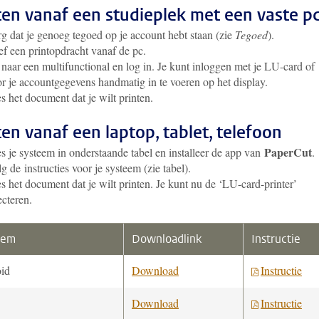
ten vanaf een studieplek met een vaste p
g dat je genoeg tegoed op je account hebt staan (zie
Tegoed
).
f een printopdracht vanaf de pc.
naar een multifunctional en log in. Je kunt inloggen met je LU-card of
r je accountgegevens handmatig in te voeren op het display.
s het document dat je wilt printen.
ten vanaf een laptop, tablet, telefoon
PaperCut
s je systeem in onderstaande tabel en installeer de app van
.
g de instructies voor je systeem (zie tabel).
s het document dat je wilt printen. Je kunt nu de ‘LU-card-printer’
ecteren.
eem
Downloadlink
Instructie
id
Download
Instructie
Download
Instructie