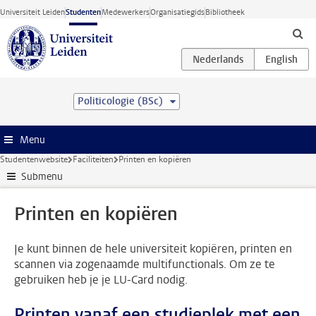
Ga direct naar de inhoud
Universiteit Leiden
Studenten
Medewerkers
Organisatiegids
Bibliotheek
Politicologie (BSc)
Menu
Studentenwebsite
Faciliteiten
Printen en kopiëren
Submenu
Printen en kopiëren
Je kunt binnen de hele universiteit kopiëren, printen en
scannen via zogenaamde multifunctionals. Om ze te
gebruiken heb je je LU-Card nodig.
Printen vanaf een studieplek met een