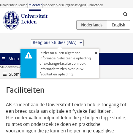
Ga direct naar de inhoud
Universiteit Leiden
Studenten
Medewerkers
Organisatiegids
Bibliotheek
Religious Studies (MA)
Je ziet nu alleen algemene
informatie. Selecteer je opleiding
Menu
of exchange-faculteit om ook
Studentenwebsite
Faciliteiten
informatie te zien over jouw
Submenu
faculteit en opleiding.
Faciliteiten
Als student aan de Universiteit Leiden heb je toegang tot
een breed scala aan digitale en fysieke faciliteiten.
Hieronder vallen hulpmiddelen die je helpen bij je studie,
ruimtes om onderzoek te doen en praktische
voorzieningen die je kunnen helpen in je dagelijkse