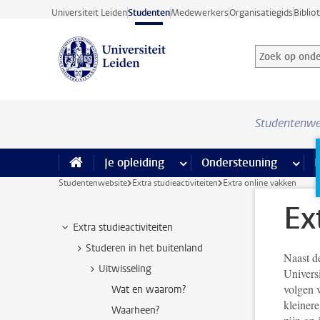
Ga direct naar de inhoud
Universiteit Leiden
Studenten
Medewerkers
Organisatiegids
Biblio
Zoek op onder
Zoekterm
Studentenwe
Je opleiding
meer Je opleiding pagina’s
Ondersteuning
meer 
F
Studentenwebsite
Extra studieactiviteiten
Extra online vakken
Ex
Extra studieactiviteiten
Studeren in het buitenland
Naast d
Uitwisseling
Universi
volgen v
Wat en waarom?
kleinere
Waarheen?