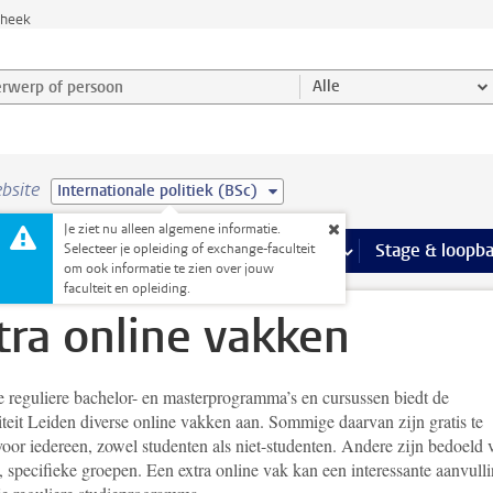
theek
werp of persoon en selecteer categorie
Alle
bsite
Internationale politiek (BSc)
Je ziet nu alleen algemene informatie.
Ondersteuning pagina’s
aciliteiten
meer Faciliteiten pagina’s
Extra studieactiviteiten
meer Extra studieact
Stage & loopb
Selecteer je opleiding of exchange-faculteit
om ook informatie te zien over jouw
faculteit en opleiding.
tra online vakken
e reguliere bachelor- en masterprogramma’s en cursussen biedt de
teit Leiden diverse online vakken aan. Sommige daarvan zijn gratis te
oor iedereen, zowel studenten als niet-studenten. Andere zijn bedoeld 
, specifieke groepen. Een extra online vak kan een interessante aanvull