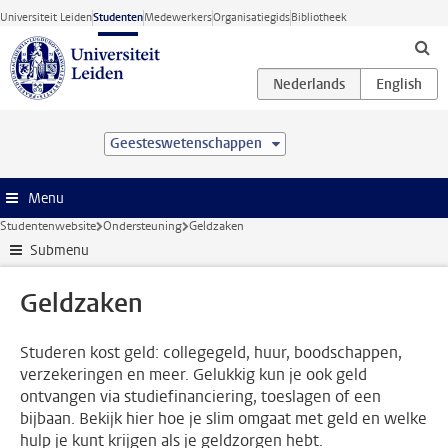
Ga direct naar de inhoud
Universiteit Leiden
Studenten
Medewerkers
Organisatiegids
Bibliotheek
Geesteswetenschappen
Menu
Studentenwebsite
Ondersteuning
Geldzaken
Submenu
Geldzaken
Studeren kost geld: collegegeld, huur, boodschappen,
verzekeringen en meer. Gelukkig kun je ook geld
ontvangen via studiefinanciering, toeslagen of een
bijbaan. Bekijk hier hoe je slim omgaat met geld en welke
hulp je kunt krijgen als je geldzorgen hebt.