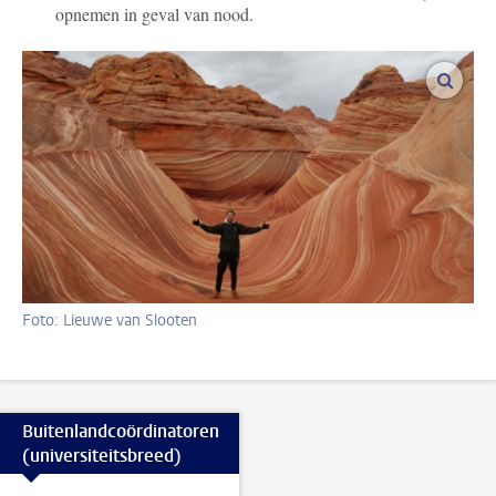
opnemen in geval van nood.
vergro
Foto: Lieuwe van Slooten
Buitenlandcoördinatoren
(universiteitsbreed)