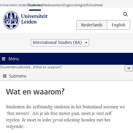
Ga direct naar de inhoud
Universiteit Leiden
Studenten
Medewerkers
Organisatiegids
Bibliotheek
International Studies (BA)
Menu
Studentenwebsite
...
Wat en waarom?
too
Submenu
Wat en waarom?
Studenten die zelfstandig studeren in het buitenland noemen we
‘free movers’. Als je als free mover gaat, moet je veel zelf
regelen. Je moet in ieder geval rekening houden met het
volgende: