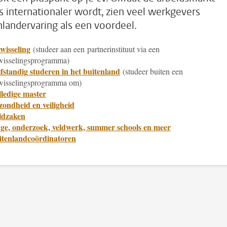
s internationaler wordt, zien veel werkgevers
nlandervaring als een voordeel.
wisseling
(studeer aan een partnerinstituut via een
wisselingsprogramma)
fstandig studeren in het buitenland
(studeer buiten een
wisselingsprogramma om)
ledige master
ondheid en veiligheid
ldzaken
age, onderzoek, veldwerk, summer schools en meer
itenlandcoördinatoren