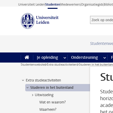
Ga direct naar de inhoud
Universiteit Leiden
Studenten
Medewerkers
Organisatiegids
Biblio
Zoek op onder
Zoekterm
Studentenwe
Je opleiding
meer Je opleiding pagina’s
Ondersteuning
meer 
F
Studentenwebsite
Extra studieactiviteiten
Studeren in het buitenlan
St
Extra studieactiviteiten
Studeren in het buitenland
Stude
Uitwisseling
horiz
Wat en waarom?
acade
Waarheen?
het o