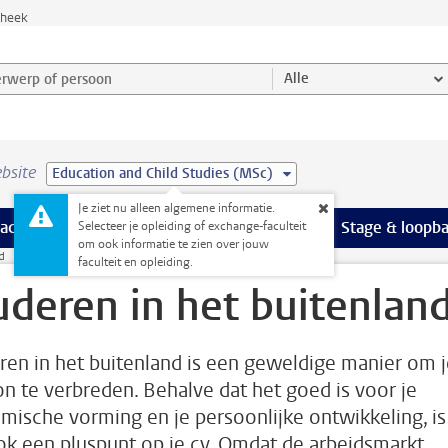
theek
werp of persoon en selecteer categorie
Alle
bsite
Education and Child Studies (MSc)
Je ziet nu alleen algemene informatie.
Ondersteuning pagina’s
aciliteiten
meer Faciliteiten pagina’s
Extra studieactiviteiten
meer Extra studieact
Stage & loopb
Selecteer je opleiding of exchange-faculteit
om ook informatie te zien over jouw
d
faculteit en opleiding.
uderen in het buitenlan
ren in het buitenland is een geweldige manier om j
on te verbreden. Behalve dat het goed is voor je
mische vorming en je persoonlijke ontwikkeling, is
ok een pluspunt op je cv. Omdat de arbeidsmarkt