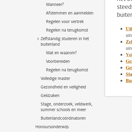
Wanneer?
steed
Afstemmen en aanmelden
buite
Regelen voor vertrek
Uit
Regelen na terugkomst
uit
Zelfstandig studeren in het
Zel
buitenland
uit
Wat en waarom?
Vol
Gez
Voorbereiden
Ge
Regelen na terugkomst
St
Volledige master
Bu
Gezondheid en veiligheid
Geldzaken
Stage, onderzoek, veldwerk,
summer schools en meer
Buitenlandcoördinatoren
Honoursonderwijs