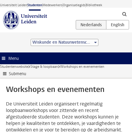
Ga direct naar de inhoud
Universiteit Leiden
Studenten
Medewerkers
Organisatiegids
Bibliotheek
Wiskunde en Natuurwetenschappen
Menu
Studentenwebsite
Stage & loopbaan
Workshops en evenementen
Submenu
Workshops en evenementen
De Universiteit Leiden organiseert regelmatig
loopbaanworkshops voor zittende en recent
afgestudeerde studenten. Deze workshops kunnen je
helpen je kwaliteiten te ontdekken, je vaardigheden te
ontwikkelen en je voor te bereiden op de arbeidsmarkt.