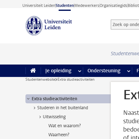
Ga direct naar de inhoud
Universiteit Leiden
Studenten
Medewerkers
Organisatiegids
Biblio
Zoek op onder
Zoekterm
Studentenwe
Je opleiding
meer Je opleiding pagina’s
Ondersteuning
meer 
F
Studentenwebsite
Extra studieactiviteiten
Ex
Extra studieactiviteiten
Studeren in het buitenland
Naast
Uitwisseling
studie
Wat en waarom?
bedoe
Waarheen?
of in