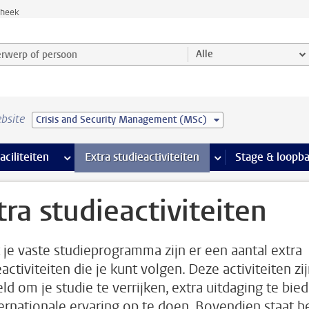
theek
werp of persoon en selecteer categorie
Alle
bsite
Crisis and Security Management (MSc)
Ondersteuning pagina’s
aciliteiten
meer Faciliteiten pagina’s
Extra studieactiviteiten
meer Extra studieact
Stage & loopb
tra studieactiviteiten
 je vaste studieprogramma zijn er een aantal extra
activiteiten die je kunt volgen. Deze activiteiten zi
ld om je studie te verrijken, extra uitdaging te bie
ternationale ervaring op te doen. Bovendien staat h