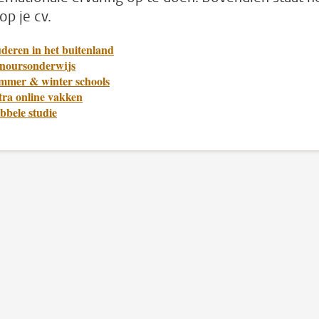
op je cv.
deren in het buitenland
noursonderwijs
mmer & winter schools
tra online vakken
bbele studie