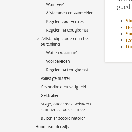
Wanneer?
goed 
Afstemmen en aanmelden
Stu
Regelen voor vertrek
Ho
Regelen na terugkomst
Su
Zelfstandig studeren in het
Ex
buitenland
Du
Wat en waarom?
Voorbereiden
Regelen na terugkomst
Volledige master
Gezondheid en veiligheid
Geldzaken
Stage, onderzoek, veldwerk,
summer schools en meer
Buitenlandcoördinatoren
Honoursonderwijs