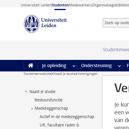
Ga direct naar de inhoud
Universiteit Leiden
Studenten
Medewerkers
Organisatiegids
Biblio
Zoek op onder
Zoekterm
Studentenwe
Je opleiding
meer Je opleiding pagina’s
Ondersteuning
meer 
F
Studentenwebsite
Naast je studie
Verenigingen
Ve
Naast je studie
Bestuursfunctie
Je ku
Medezeggenschap
een v
Actief in de medezeggenschap
van d
UR, facultaire raden &
veren