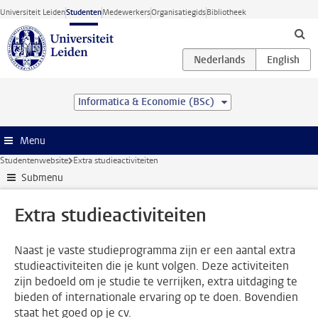
Ga direct naar de inhoud
Universiteit Leiden
Studenten
Medewerkers
Organisatiegids
Bibliotheek
Informatica & Economie (BSc)
Menu
Studentenwebsite
Extra studieactiviteiten
Submenu
Extra studieactiviteiten
Naast je vaste studieprogramma zijn er een aantal extra
studieactiviteiten die je kunt volgen. Deze activiteiten
zijn bedoeld om je studie te verrijken, extra uitdaging te
bieden of internationale ervaring op te doen. Bovendien
staat het goed op je cv.