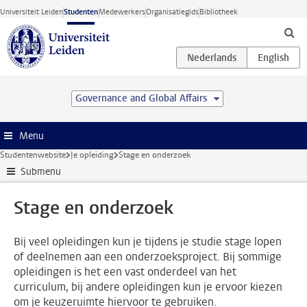
Ga direct naar de inhoud
Universiteit Leiden
Studenten
Medewerkers
Organisatiegids
Bibliotheek
Governance and Global Affairs
Menu
Studentenwebsite
Je opleiding
Stage en onderzoek
Submenu
Stage en onderzoek
Bij veel opleidingen kun je tijdens je studie stage lopen
of deelnemen aan een onderzoeksproject. Bij sommige
opleidingen is het een vast onderdeel van het
curriculum, bij andere opleidingen kun je ervoor kiezen
om je keuzeruimte hiervoor te gebruiken.