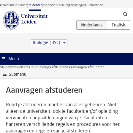
Ga direct naar de inhoud
Universiteit Leiden
Studenten
Medewerkers
Organisatiegids
Bibliotheek
Biologie (BSc)
Menu
Studentenwebsite
Je opleiding
Afstuderen
Aanvragen afstuderen
Submenu
Aanvragen afstuderen
Rond je afstuderen moet er van alles gebeuren. Niet
alleen de universiteit, ook je faculteit en/of opleiding
verwachten bepaalde dingen van je. Faculteiten
hanteren verschillende regels en procedures voor het
aanvragen en regelen van je afstuderen.