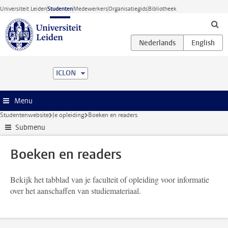
Ga direct naar de inhoud
Universiteit Leiden
Studenten
Medewerkers
Organisatiegids
Bibliotheek
ICLON
Menu
Studentenwebsite
Je opleiding
Boeken en readers
Submenu
Boeken en readers
Bekijk het tabblad van je faculteit of opleiding voor informatie
over het aanschaffen van studiemateriaal.