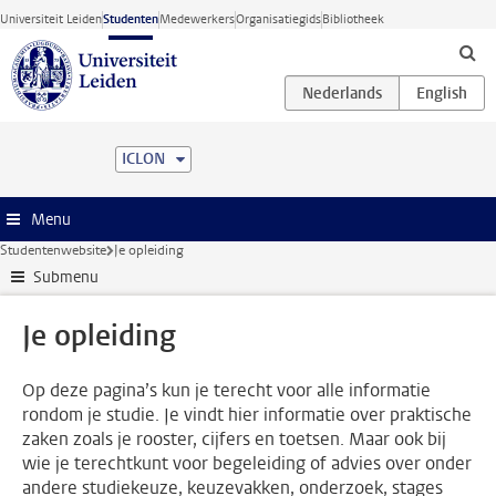
Ga direct naar de inhoud
Universiteit Leiden
Studenten
Medewerkers
Organisatiegids
Bibliotheek
ICLON
Menu
Studentenwebsite
Je opleiding
Submenu
Je opleiding
Op deze pagina’s kun je terecht voor alle informatie
rondom je studie. Je vindt hier informatie over praktische
zaken zoals je rooster, cijfers en toetsen. Maar ook bij
wie je terechtkunt voor begeleiding of advies over onder
andere studiekeuze, keuzevakken, onderzoek, stages