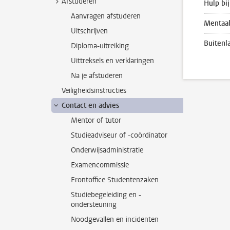
Afstuderen
Hulp bij
Aanvragen afstuderen
Mentaal
Uitschrijven
Buitenl
Diploma-uitreiking
Uittreksels en verklaringen
Na je afstuderen
Veiligheidsinstructies
Contact en advies
Mentor of tutor
Studieadviseur of -coördinator
Onderwijsadministratie
Examencommissie
Frontoffice Studentenzaken
Studiebegeleiding en -
ondersteuning
Noodgevallen en incidenten