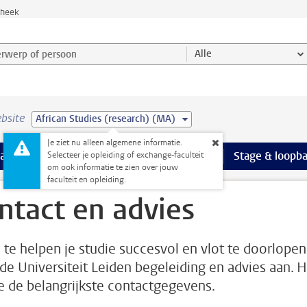
theek
werp of persoon en selecteer categorie
Alle
bsite
African Studies (research) (MA)
Je ziet nu alleen algemene informatie.
Ondersteuning pagina’s
aciliteiten
meer Faciliteiten pagina’s
Extra studieactiviteiten
meer Extra studieact
Stage & loopb
Selecteer je opleiding of exchange-faculteit
om ook informatie te zien over jouw
faculteit en opleiding.
ntact en advies
 te helpen je studie succesvol en vlot te doorlopen
 de Universiteit Leiden begeleiding en advies aan. H
je de belangrijkste contactgegevens.