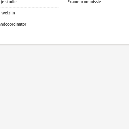
 je studie
Examencommissie
 welzijn
andcoördinator