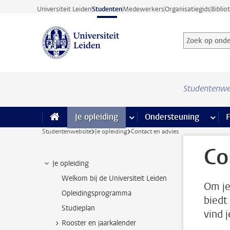
Ga direct naar de inhoud
Universiteit Leiden
Studenten
Medewerkers
Organisatiegids
Biblio
Zoek op onder
Zoekterm
Studentenwe
Je opleiding
meer Je opleiding pagina’s
Ondersteuning
meer 
F
Studentenwebsite
Je opleiding
Contact en advies
Co
Je opleiding
Welkom bij de Universiteit Leiden
Om je
Opleidingsprogramma
biedt
Studieplan
vind 
Rooster en jaarkalender