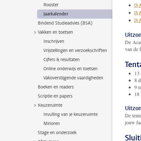
A
Rooster
Jaarkalender
A
Bindend Studieadvies (BSA)
Vakken en toetsen
Uitzo
Inschrijven
De
Aca
van de f
Vrijstellingen en verzoekschriften
Cijfers & resultaten
Tent
Online onderwijs en toetsen
13 
Vakoverstijgende vaardigheden
8 d
9 m
Boeken en readers
18 
Scriptie en papers
Keuzeruimte
Uitzo
Invulling van je keuzeruimte
De tent
jouw fac
Minoren
Stage en onderzoek
Slui