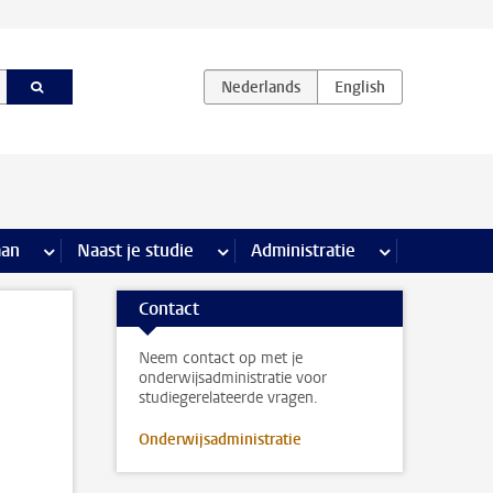
iviteiten pagina’s
aan
meer Stage & loopbaan pagina’s
Naast je studie
meer Naast je studie pagina’s
Administratie
meer Administr
Contact
Neem contact op met je
onderwijsadministratie voor
studiegerelateerde vragen.
Onderwijsadministratie