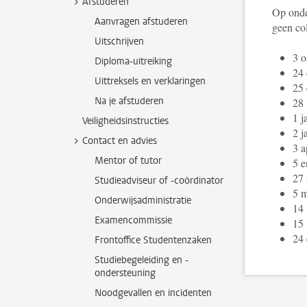
Afstuderen
Op onde
Aanvragen afstuderen
geen co
Uitschrijven
3 o
Diploma-uitreiking
24
Uittreksels en verklaringen
25 
Na je afstuderen
28 
1 j
Veiligheidsinstructies
2 j
Contact en advies
3 a
Mentor of tutor
5 e
27 
Studieadviseur of -coördinator
5 m
Onderwijsadministratie
14
Examencommissie
15
24 
Frontoffice Studentenzaken
Studiebegeleiding en -
ondersteuning
Noodgevallen en incidenten