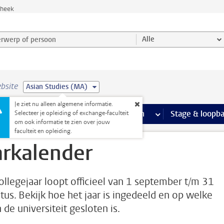
theek
werp of persoon en selecteer categorie
Alle
bsite
Asian Studies (MA)
Je ziet nu alleen algemene informatie.
Ondersteuning pagina’s
aciliteiten
meer Faciliteiten pagina’s
Extra studieactiviteiten
meer Extra studieact
Stage & loopb
Selecteer je opleiding of exchange-faculteit
om ook informatie te zien over jouw
r
faculteit en opleiding.
arkalender
ollegejaar loopt officieel van 1 september t/m 31
tus. Bekijk hoe het jaar is ingedeeld en op welke
 de universiteit gesloten is.