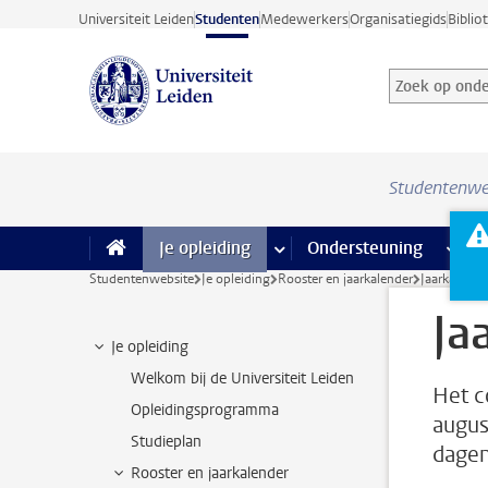
Ga direct naar de inhoud
Universiteit Leiden
Studenten
Medewerkers
Organisatiegids
Biblio
Zoek op onder
Zoekterm
Studentenwe
Je opleiding
meer Je opleiding pagina’s
Ondersteuning
meer 
F
Studentenwebsite
Je opleiding
Rooster en jaarkalender
Jaarkalende
Ja
Je opleiding
Welkom bij de Universiteit Leiden
Het c
Opleidingsprogramma
augus
Studieplan
dagen
Rooster en jaarkalender