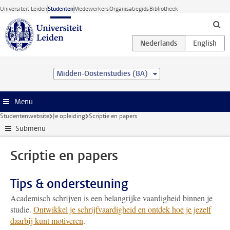
Ga direct naar de inhoud
Universiteit Leiden
Studenten
Medewerkers
Organisatiegids
Bibliotheek
Midden-Oostenstudies (BA)
Menu
Studentenwebsite
Je opleiding
Scriptie en papers
Submenu
Scriptie en papers
Tips & ondersteuning
Academisch schrijven is een belangrijke vaardigheid binnen je
studie.
Ontwikkel je schrijfvaardigheid en ontdek hoe je jezelf
daarbij kunt motiveren
.