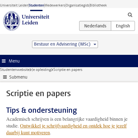
Ga direct naar de inhoud
Universiteit Leiden
Studenten
Medewerkers
Organisatiegids
Bibliotheek
Bestuur en Advisering (MSc)
Menu
Studentenwebsite
Je opleiding
Scriptie en papers
Submenu
Scriptie en papers
Tips & ondersteuning
Academisch schrijven is een belangrijke vaardigheid binnen je
studie.
Ontwikkel je schrijfvaardigheid en ontdek hoe je jezelf
daarbij kunt motiveren
.