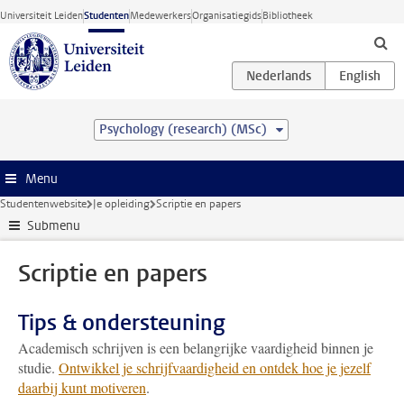
Ga direct naar de inhoud
Universiteit Leiden
Studenten
Medewerkers
Organisatiegids
Bibliotheek
Psychology (research) (MSc)
Menu
Studentenwebsite
Je opleiding
Scriptie en papers
Submenu
Scriptie en papers
Tips & ondersteuning
Academisch schrijven is een belangrijke vaardigheid binnen je
studie.
Ontwikkel je schrijfvaardigheid en ontdek hoe je jezelf
daarbij kunt motiveren
.