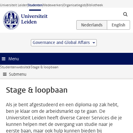
Ga direct naar de inhoud
Universiteit Leiden
Studenten
Medewerkers
Organisatiegids
Bibliotheek
Governance and Global Affairs
Menu
Studentenwebsite
Stage & loopbaan
Submenu
Stage & loopbaan
Als je bent afgestudeerd en een diploma op zak hebt,
ben je klaar om de arbeidsmarkt op te gaan. De
Universiteit Leiden heeft diverse Career Services die je
kunnen helpen met de overgang van studie naar je
eerste baan, maar ook hulp kunnen bieden bij