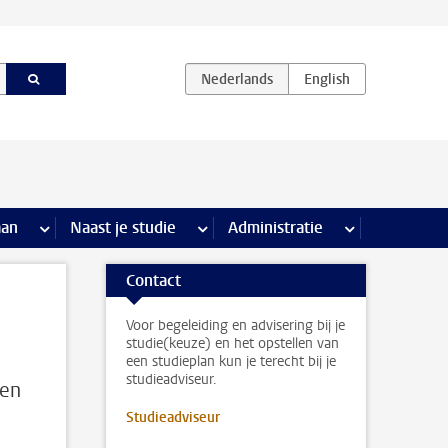
iviteiten pagina’s
aan
meer Stage & loopbaan pagina’s
Naast je studie
meer Naast je studie pagina’s
Administratie
meer Administr
Contact
Voor begeleiding en advisering bij je
studie(keuze) en het opstellen van
een studieplan kun je terecht bij je
studieadviseur.
den
Studieadviseur