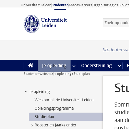
Ga direct naar de inhoud
Universiteit Leiden
Studenten
Medewerkers
Organisatiegids
Biblio
Zoek op onder
Zoekterm
Studentenwe
Je opleiding
meer Je opleiding pagina’s
Ondersteuning
meer 
F
Studentenwebsite
Je opleiding
Studieplan
St
Je opleiding
Welkom bij de Universiteit Leiden
Sommi
Opleidingsprogramma
studi
Studieplan
aan d
Rooster en jaarkalender
opstel