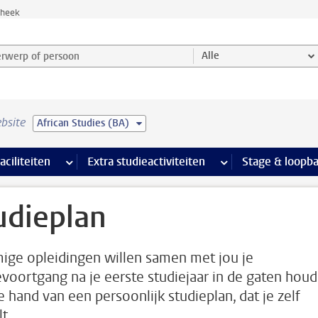
theek
werp of persoon en selecteer categorie
Alle
bsite
African Studies (BA)
Ondersteuning pagina’s
aciliteiten
meer Faciliteiten pagina’s
Extra studieactiviteiten
meer Extra studieact
Stage & loopb
udieplan
ge opleidingen willen samen met jou je
evoortgang na je eerste studiejaar in de gaten hou
e hand van een persoonlijk studieplan, dat je zelf
t.