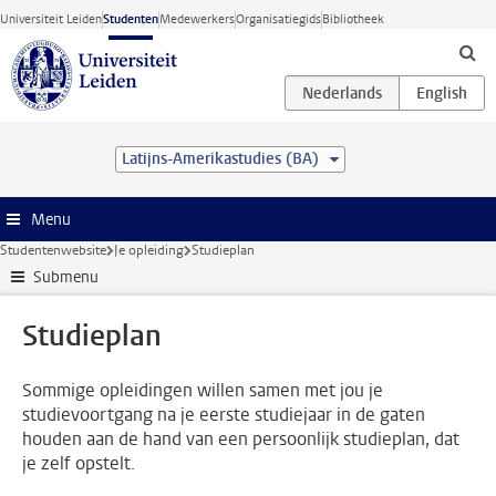
Ga direct naar de inhoud
Universiteit Leiden
Studenten
Medewerkers
Organisatiegids
Bibliotheek
Latijns-Amerikastudies (BA)
Menu
Studentenwebsite
Je opleiding
Studieplan
Submenu
Studieplan
Sommige opleidingen willen samen met jou je
studievoortgang na je eerste studiejaar in de gaten
houden aan de hand van een persoonlijk studieplan, dat
je zelf opstelt.