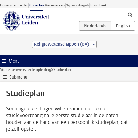
Ga direct naar de inhoud
Universiteit Leiden
Studenten
Medewerkers
Organisatiegids
Bibliotheek
Religiewetenschappen (BA)
Menu
Studentenwebsite
Je opleiding
Studieplan
Submenu
Studieplan
Sommige opleidingen willen samen met jou je
studievoortgang na je eerste studiejaar in de gaten
houden aan de hand van een persoonlijk studieplan, dat
je zelf opstelt.