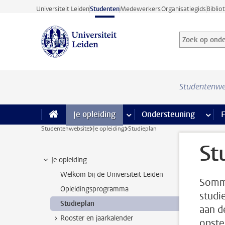
Ga direct naar de inhoud
Universiteit Leiden
Studenten
Medewerkers
Organisatiegids
Biblio
Zoek op onder
Zoekterm
Studentenwe
Je opleiding
meer Je opleiding pagina’s
Ondersteuning
meer 
F
Studentenwebsite
Je opleiding
Studieplan
St
Je opleiding
Welkom bij de Universiteit Leiden
Sommi
Opleidingsprogramma
studi
Studieplan
aan d
Rooster en jaarkalender
opstel