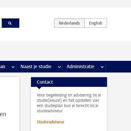
iviteiten pagina’s
aan
meer Stage & loopbaan pagina’s
Naast je studie
meer Naast je studie pagina’s
Administratie
meer Administr
Contact
Voor begeleiding en advisering bij je
studie(keuze) en het opstellen van
een studieplan kun je terecht bij je
studieadviseur.
den
Studieadviseur