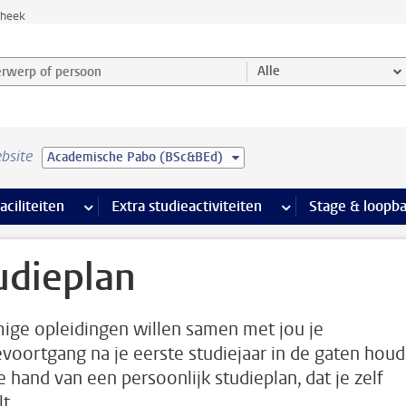
theek
werp of persoon en selecteer categorie
Alle
bsite
Academische Pabo (BSc&BEd)
Ondersteuning pagina’s
aciliteiten
meer Faciliteiten pagina’s
Extra studieactiviteiten
meer Extra studieact
Stage & loopb
udieplan
ge opleidingen willen samen met jou je
evoortgang na je eerste studiejaar in de gaten hou
e hand van een persoonlijk studieplan, dat je zelf
t.