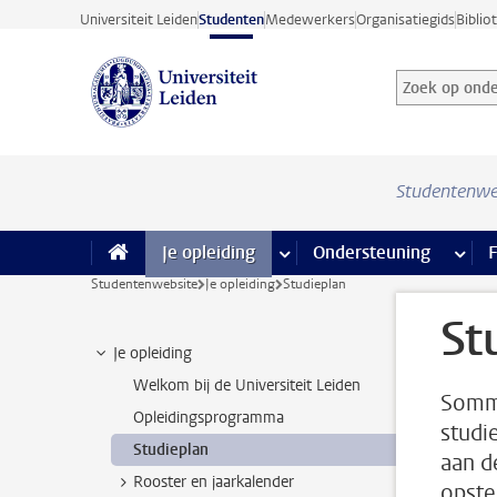
Ga direct naar de inhoud
Universiteit Leiden
Studenten
Medewerkers
Organisatiegids
Biblio
Zoek op onder
Zoekterm
Studentenwe
Je opleiding
meer Je opleiding pagina’s
Ondersteuning
meer 
F
Studentenwebsite
Je opleiding
Studieplan
St
Je opleiding
Welkom bij de Universiteit Leiden
Sommi
Opleidingsprogramma
studi
Studieplan
aan d
Rooster en jaarkalender
opstel