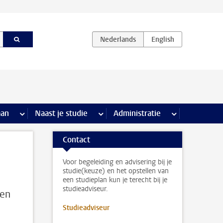
iviteiten pagina’s
aan
meer Stage & loopbaan pagina’s
Naast je studie
meer Naast je studie pagina’s
Administratie
meer Administr
Contact
Voor begeleiding en advisering bij je
studie(keuze) en het opstellen van
een studieplan kun je terecht bij je
studieadviseur.
den
Studieadviseur