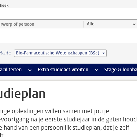
theek
werp of persoon en selecteer categorie
Alle
bsite
Bio-Farmaceutische Wetenschappen (BSc)
Ondersteuning pagina’s
aciliteiten
meer Faciliteiten pagina’s
Extra studieactiviteiten
meer Extra studieact
Stage & loopb
udieplan
ge opleidingen willen samen met jou je
evoortgang na je eerste studiejaar in de gaten hou
e hand van een persoonlijk studieplan, dat je zelf
t.