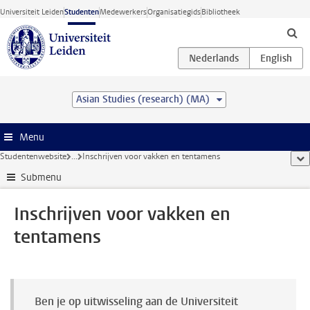
Ga direct naar de inhoud
Universiteit Leiden
Studenten
Medewerkers
Organisatiegids
Bibliotheek
Asian Studies (research) (MA)
Menu
Studentenwebsite
...
Inschrijven voor vakken en tentamens
too
Submenu
Inschrijven voor vakken en
tentamens
Ben je op uitwisseling aan de Universiteit