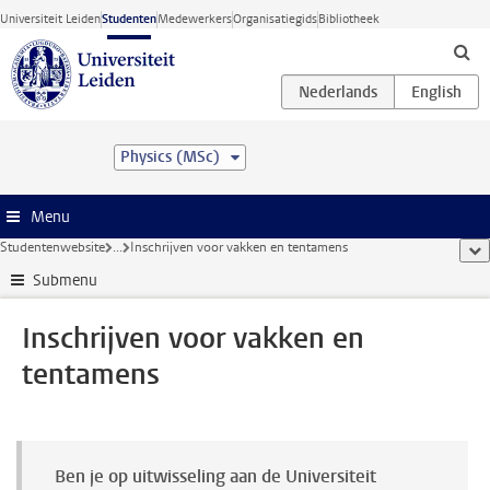
Ga direct naar de inhoud
Universiteit Leiden
Studenten
Medewerkers
Organisatiegids
Bibliotheek
Physics (MSc)
Menu
Studentenwebsite
...
Inschrijven voor vakken en tentamens
too
Submenu
Inschrijven voor vakken en
tentamens
Ben je op uitwisseling aan de Universiteit