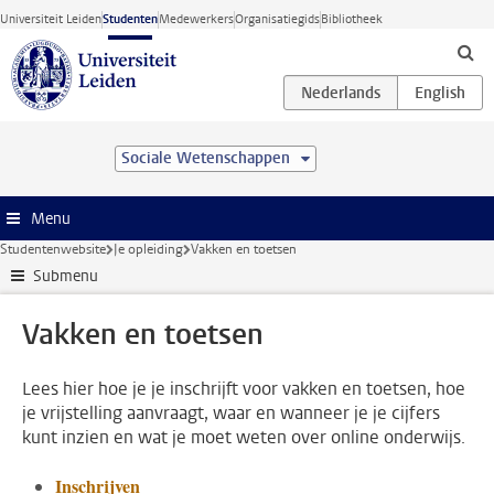
Ga direct naar de inhoud
Universiteit Leiden
Studenten
Medewerkers
Organisatiegids
Bibliotheek
Sociale Wetenschappen
Menu
Studentenwebsite
Je opleiding
Vakken en toetsen
Submenu
Vakken en toetsen
Lees hier hoe je je inschrijft voor vakken en toetsen, hoe
je vrijstelling aanvraagt, waar en wanneer je je cijfers
kunt inzien en wat je moet weten over online onderwijs.
Inschrijven