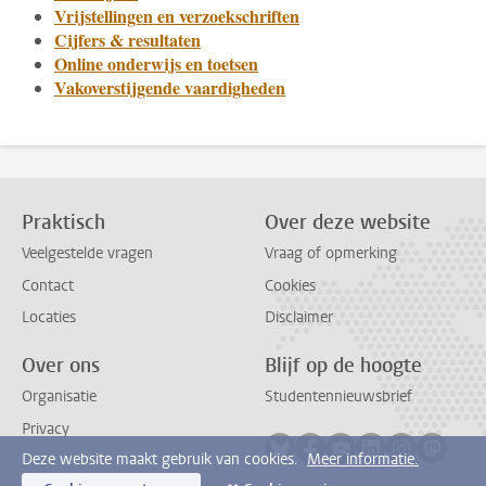
Vrijstellingen en verzoekschriften
Cijfers & resultaten
Online onderwijs en toetsen
Vakoverstijgende vaardigheden
Praktisch
Over deze website
Veelgestelde vragen
Vraag of opmerking
Contact
Cookies
Locaties
Disclaimer
Over ons
Blijf op de hoogte
Organisatie
Studentennieuwsbrief
Privacy
Volg ons op bluesky
Volg ons op facebook
Volg ons op youtub
Volg ons op li
Volg ons o
Volg 
Deze website maakt gebruik van cookies.
Meer informatie.