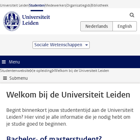
Ga direct naar de inhoud
Universiteit Leiden
Studenten
Medewerkers
Organisatiegids
Bibliotheek
Sociale Wetenschappen
Menu
Studentenwebsite
Je opleiding
Welkom bij de Universiteit Leiden
Submenu
Welkom bij de Universiteit Leiden
Begint binnenkort jouw studententijd aan de Universiteit
Leiden? Hier vind je alle informatie die je nodig hebt om
je studie goed te beginnen.
Bachelor- of masterstudent?