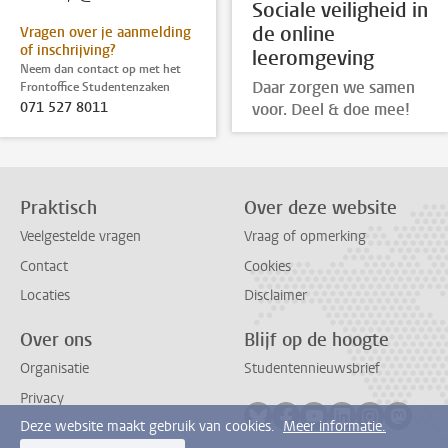
Sociale veiligheid in
de online
Vragen over je aanmelding
of inschrijving?
leeromgeving
Neem dan contact op met het
Daar zorgen we samen
Frontoffice Studentenzaken
071 527 8011
voor. Deel & doe mee!
Praktisch
Over deze website
Veelgestelde vragen
Vraag of opmerking
Contact
Cookies
Locaties
Disclaimer
Over ons
Blijf op de hoogte
Organisatie
Studentennieuwsbrief
Privacy
Volg ons op bluesky
Volg ons op facebook
Volg ons op youtub
Volg ons op li
Volg ons o
Volg 
Deze website maakt gebruik van cookies.
Meer informatie.