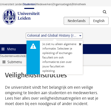
Ga direct naar de inhoud
Universiteit Leiden
Studenten
Medewerkers
Organisatiegids
Bibliotheek
Colonial and Global History (research) (MA)
Je ziet nu alleen algemene
informatie. Selecteer je
Menu
opleiding of exchange-
Studentenwebsite
Je opleiding
Veiligheidsinstructies
faculteit om ook
Submenu
informatie te zien over
jouw faculteit en
opleiding.
Veiligheidsinstructies
De universiteit vindt het belangrijk om een veilige
omgeving te bieden aan studenten en medewerkers.
Lees hier alles over veiligheidsmaatregelen en wat je
moet doen bij een noodgeval of ander incident.