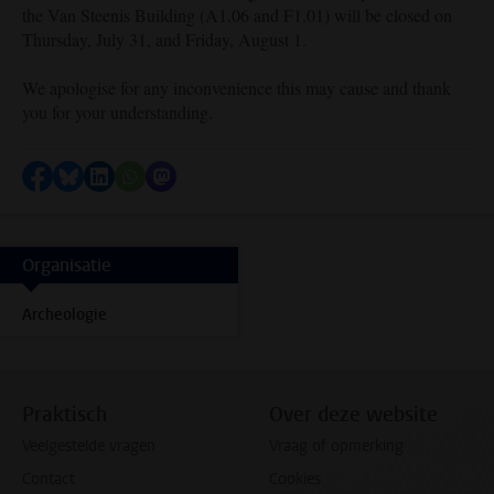
the Van Steenis Building (A1.06 and F1.01) will be closed on
Thursday, July 31, and Friday, August 1.
We apologise for any inconvenience this may cause and thank
you for your understanding.
Delen op Facebook
Delen via Bluesky
Delen op LinkedIn
Delen via WhatsApp
Delen via Mastodon
Organisatie
Archeologie
Praktisch
Over deze website
Veelgestelde vragen
Vraag of opmerking
Contact
Cookies