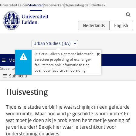
Ga direct naar de inhoud
Universiteit Leiden
Studenten
Medewerkers
Organisatiegids
Bibliotheek
Urban Studies (BA)
Je ziet nu alleen algemene informatie.
Selecteer je opleiding of exchange-
Menu
faculteit om ook informatie te zien
Studentenwebsite
Ondersteuning
Huisvesting
over jouw faculteit en opleiding.
Submenu
Huisvesting
Tijdens je studie verblijf je waarschijnlijk in een gehuurde
woonruimte. Maar hoe vind je geschikte woonruimte? En
wat moet je doen als je problemen hebt met je woning of
je verhuurder? Bekijk hier waar je terechtkunt voor
ondersteuning en advies.