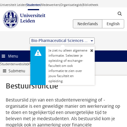
Ga direct naar de inhoud
Universiteit Leiden
Studenten
Medewerkers
Organisatiegids
Bibliotheek
Bio-Pharmaceutical Sciences (MSc)
Je ziet nu alleen algemene
informatie. Selecteer je
Menu
opleiding of exchange-
Studentenwebsite
Naast je studie
Bestuursfunctie
faculteit om ook
Submenu
informatie te zien over
jouw faculteit en
opleiding.
Bestuursfunctie
Bestuurslid zijn van een studentenvereniging of -
organisatie is een geweldige manier om werkervaring op
te doen en tegelijkertijd een onvergetelijke tijd te
beleven met je medestudenten. Als bestuurslid kom je
mogelijk ook in aanmerking voor financiële