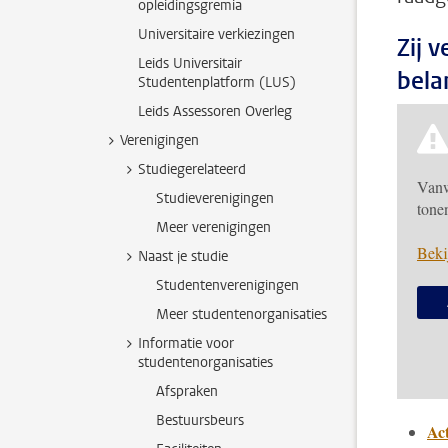
opleidingsgremia
Universitaire verkiezingen
Zij 
Leids Universitair
belan
Studentenplatform (LUS)
Leids Assessoren Overleg
Verenigingen
Studiegerelateerd
Vanw
Studieverenigingen
tone
Meer verenigingen
Beki
Naast je studie
Studentenverenigingen
Meer studentenorganisaties
Informatie voor
studentenorganisaties
Afspraken
Bestuursbeurs
Ac