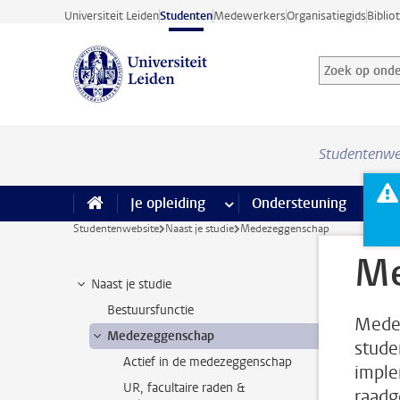
Ga direct naar de inhoud
Universiteit Leiden
Studenten
Medewerkers
Organisatiegids
Biblio
Zoek op onder
Zoekterm
Studentenwe
Je opleiding
meer Je opleiding pagina’s
Ondersteuning
meer 
F
Studentenwebsite
Naast je studie
Medezeggenschap
Me
Naast je studie
Bestuursfunctie
Medez
Medezeggenschap
stude
Actief in de medezeggenschap
imple
UR, facultaire raden &
raadg