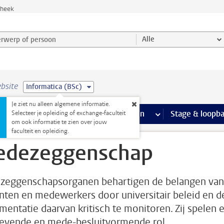
theek
werp of persoon en selecteer categorie
Alle
bsite
Informatica (BSc)
Je ziet nu alleen algemene informatie.
Ondersteuning pagina’s
aciliteiten
meer Faciliteiten pagina’s
Extra studieactiviteiten
meer Extra studieact
Stage & loopb
Selecteer je opleiding of exchange-faculteit
om ook informatie te zien over jouw
faculteit en opleiding.
dezeggenschap
eggenschapsorganen behartigen de belangen van
nten en medewerkers door universitair beleid en d
mentatie daarvan kritisch te monitoren. Zij spelen 
evende en mede-besluitvormende rol.