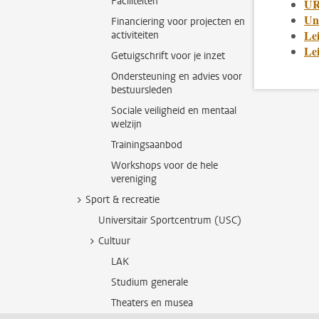
Faciliteiten
UR
Uni
Financiering voor projecten en
Le
activiteiten
Le
Getuigschrift voor je inzet
Ondersteuning en advies voor
bestuursleden
Sociale veiligheid en mentaal
welzijn
Trainingsaanbod
Workshops voor de hele
vereniging
Sport & recreatie
Universitair Sportcentrum (USC)
Cultuur
LAK
Studium generale
Theaters en musea