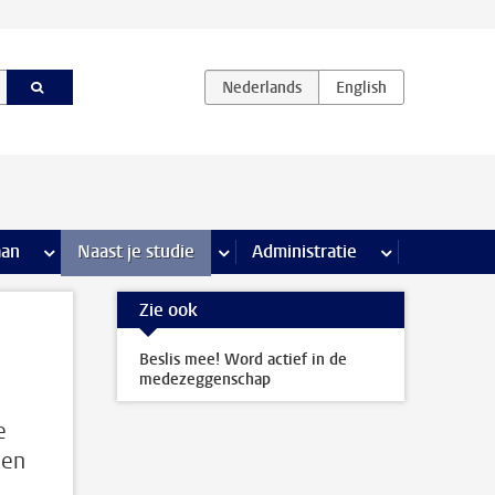
iviteiten pagina’s
aan
meer Stage & loopbaan pagina’s
Naast je studie
meer Naast je studie pagina’s
Administratie
meer Administr
Zie ook
Beslis mee! Word actief in de
medezeggenschap
e
een