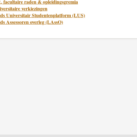
, facultaire raden & opleidingsgremia
versitaire verkiezingen
ids Universitair Studentenplatform (LUS)
ids Assessoren overleg (LAssO)