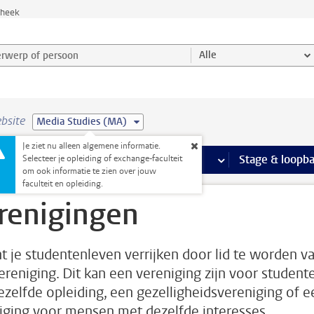
theek
werp of persoon en selecteer categorie
Alle
bsite
Media Studies (MA)
Je ziet nu alleen algemene informatie.
Ondersteuning pagina’s
aciliteiten
meer Faciliteiten pagina’s
Extra studieactiviteiten
meer Extra studieact
Stage & loopb
Selecteer je opleiding of exchange-faculteit
om ook informatie te zien over jouw
faculteit en opleiding.
renigingen
nt je studentenleven verrijken door lid te worden v
ereniging. Dit kan een vereniging zijn voor student
ezelfde opleiding, een gezelligheidsvereniging of e
iging voor mensen met dezelfde interesses.