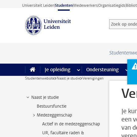
Ga direct naar de inhoud
Universiteit Leiden
Studenten
Medewerkers
Organisatiegids
Biblio
Zoek op onder
Zoekterm
Studentenwe
Je opleiding
meer Je opleiding pagina’s
Ondersteuning
meer 
F
Studentenwebsite
Naast je studie
Verenigingen
Ve
Naast je studie
Bestuursfunctie
Je ku
Medezeggenschap
een v
Actief in de medezeggenschap
van d
UR, facultaire raden &
veren